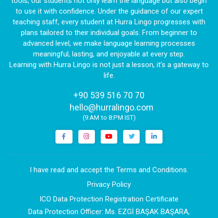
tools, our students not only learn the language but also begin
to use it with confidence. Under the guidance of our expert
teaching staff, every student at Hurra Lingo progresses with
plans tailored to their individual goals. From beginner to
advanced level, we make language learning processes
meaningful, lasting, and enjoyable at every step.
Learning with Hurra Lingo is not just a lesson, it’s a gateway to
life.
+90 539 516 70 70
|
hello@hurralingo.com
(9:AM to 8:PM IST)
I have read and accept the Terms and Conditions.
Privacy Policy
ICO Data Protection Registration Certificate
Data Protection Officer: Ms. EZGİ BAŞAK BAŞARA,