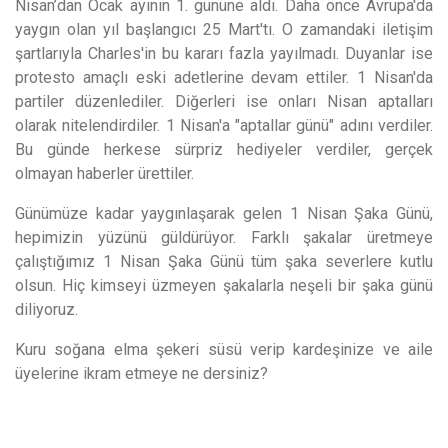
Nisan’dan Ocak ayının 1. gününe aldı. Daha önce Avrupa'da
yaygın olan yıl başlangıcı 25 Mart'tı. O zamandaki iletişim
şartlarıyla Charles'in bu kararı fazla yayılmadı. Duyanlar ise
protesto amaçlı eski adetlerine devam ettiler. 1 Nisan'da
partiler düzenlediler. Diğerleri ise onları Nisan aptalları
olarak nitelendirdiler. 1 Nisan'a "aptallar günü" adını verdiler.
Bu günde herkese sürpriz hediyeler verdiler, gerçek
olmayan haberler ürettiler.
Günümüze kadar yaygınlaşarak gelen 1 Nisan Şaka Günü,
hepimizin yüzünü güldürüyor. Farklı şakalar üretmeye
çalıştığımız 1 Nisan Şaka Günü tüm şaka severlere kutlu
olsun. Hiç kimseyi üzmeyen şakalarla neşeli bir şaka günü
diliyoruz.
Kuru soğana elma şekeri süsü verip kardeşinize ve aile
üyelerine ikram etmeye ne dersiniz?