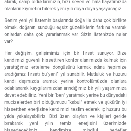
alarak, sahip olduklarımızın, bizi seven ve hala hayatımızda
olanların kıymetini bilerek yeni yılı doya doya yaşayacağız.
Benim yeni yıl listemin başlarında doğa ile daha çok birlikte
olmak, doğanın sunduğu eşsiz güzelliklerin farkına vararak
onlardan daha çok yararlanmak var. Sizin listenizde neler
var?
Her değişim, gelişimimiz için bir fırsat sunuyor. Bize
kendimizi güvenli hissettiren konfor alanımızda kalmak için
yarattığımız erteleme döngüsünü kırmak adına hepimize
aradığımız fırsatı bu“yeni” yıl sunabilir. Mutluluk ve huzuru
kendi dışımızda aramak yerine kontrolümüzde olanlara
odaklanarak kaygılarımızdan arındığımız bir yılı yaşamımıza
davet edebiliriz. Yeni bir “ben” yaratmak yerine bu dünyadaki
mucizelerden biri olduğumuzu “kabul” etmek ve şükürün iyi
hissettiren enerjisine kendimizi teslim ederek iç huzuru bu
yılda yakalayabiliriz. Bizi üzen olayları ve kişileri geride
bırakarak yeni yılın temiz enerjisini üzerimizde
hissedeceğimiz, kendimize mindful hedefler